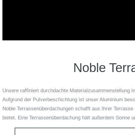
Noble Terr
Unsere raffiniert durchdachte Materialzusammenstellung i
Aufgrund der Pulverbeschichtung ist unser Aluminium beso
Noble Terrassenüberdachungen schafft aus Ihrer Terrasse
bietet. Eine Terrassenüberdachung hält außerdem Sonne u