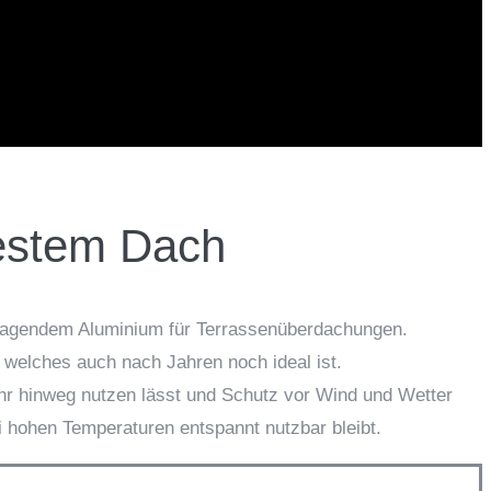
festem Dach
orragendem Aluminium für Terrassenüberdachungen.
 welches auch nach Jahren noch ideal ist.
hr hinweg nutzen lässt und Schutz vor Wind und Wetter
 hohen Temperaturen entspannt nutzbar bleibt.