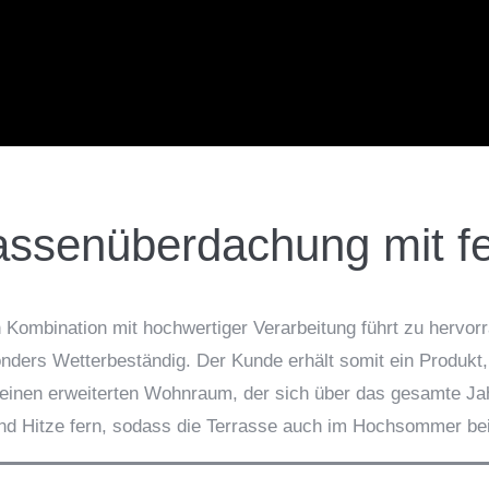
assenüberdachung mit 
n Kombination mit hochwertiger Verarbeitung führt zu herv
nders Wetterbeständig. Der Kunde erhält somit ein Produkt,
 einen erweiterten Wohnraum, der sich über das gesamte Ja
nd Hitze fern, sodass die Terrasse auch im Hochsommer bei